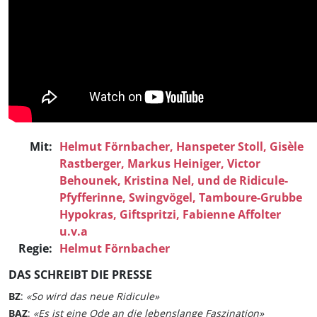
Mit:
Helmut Förnbacher,
Hanspeter Stoll,
Gisèle
Rastberger,
Markus Heiniger,
Victor
Behounek,
Kristina Nel
, und de Ridicule-
Pfyfferinne, Swingvögel, Tamboure-Grubbe
Hypokras, Giftspritzi, Fabienne Affolter
u.v.a
Regie:
Helmut Förnbacher
DAS SCHREIBT DIE PRESSE
BZ
:
«So wird das neue Ridicule»
BAZ
:
«Es ist eine Ode an die lebenslange Faszination»