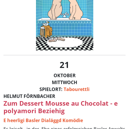
21
OKTOBER
MITTWOCH
SPIELORT:
Tabourettli
HELMUT FÖRNBACHER
Zum Dessert Mousse au Chocolat - e
polyamori Beziehig
E heerligi Basler Dialäggd Komödie
Es kriselt - in der Ehe eines erfolgreichen Basler Anwalts