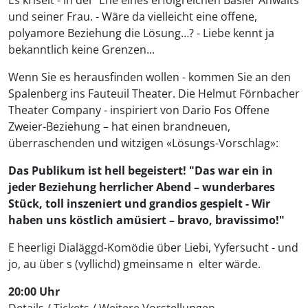
und seiner Frau. - Wäre da vielleicht eine offene,
polyamore Beziehung die Lösung…? - Liebe kennt ja
bekanntlich keine Grenzen...
Wenn Sie es herausfinden wollen - kommen Sie an den
Spalenberg ins Fauteuil Theater. Die Helmut Förnbacher
Theater Company - inspiriert von Dario Fos Offene
Zweier-Beziehung – hat einen brandneuen,
überraschenden und witzigen «Lösungs-Vorschlag»:
Das Publikum ist hell begeistert! "Das war ein in
jeder Beziehung herrlicher Abend – wunderbares
Stück, toll inszeniert und grandios gespielt - Wir
haben uns köstlich amüsiert – bravo, bravissimo!"
E heerligi Dialäggd-Komödie über Liebi, Yyfersucht - und
jo, au über s (vyllichd) gmeinsame n elter wärde.
20:00 Uhr
Details
/
Tickets
/
Weitere Vorstellungen...