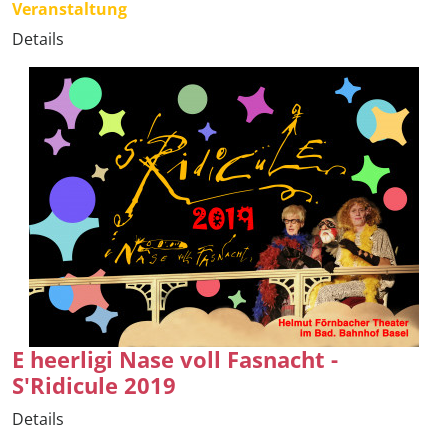
Veranstaltung
Details
E heerligi Nase voll Fasnacht -
S'Ridicule 2019
Details