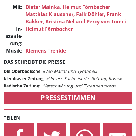
Mit:
Dieter Mainka,
Helmut Förnbacher,
Matthias Klausener,
Falk Döhler,
Frank
Bakker,
Kristina Nel
und
Percy von Tomëi
In­
Helmut Förnbacher
szenie­
rung:
Musik:
Klemens Trenkle
DAS SCHREIBT DIE PRESSE
Die Oberbadische
:
«Von Macht und Tyrannei»
kleinbasler Zeitung
:
«Unsere Sache ist die Rettung Roms»
Badische Zeitung
:
«Verschwörung und Tyrannenmord»
PRESSESTIMMEN
TEILEN