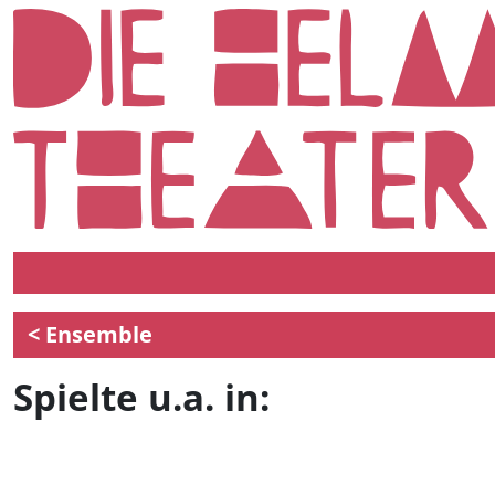
< Ensemble
Spielte u.a. in: