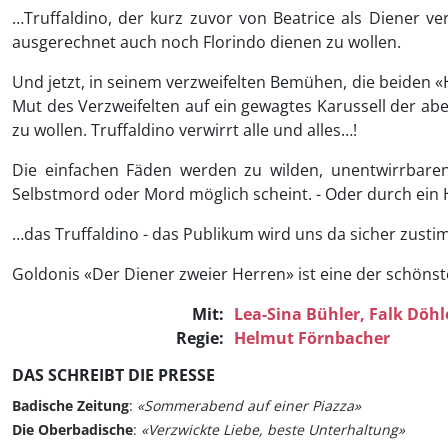
…Truffaldino, der kurz zuvor von Beatrice als Diener ve
ausgerechnet auch noch Florindo dienen zu wollen.
Und jetzt, in seinem verzweifelten Bemühen, die beiden «
Mut des Verzweifelten auf ein gewagtes Karussell der ab
zu wollen. Truffaldino verwirrt alle und alles…!
Die einfachen Fäden werden zu wilden, unentwirrbaren
Selbstmord oder Mord möglich scheint. - Oder durch ein 
…das Truffaldino - das Publikum wird uns da sicher zusti
Goldonis «Der Diener zweier Herren» ist eine der schöns
Mit:
Lea-Sina Bühler,
Falk Döhl
Regie:
Helmut Förnbacher
DAS SCHREIBT DIE PRESSE
Badische Zeitung
:
«Sommerabend auf einer Piazza»
Die Oberbadische
:
«Verzwickte Liebe, beste Unterhaltung»