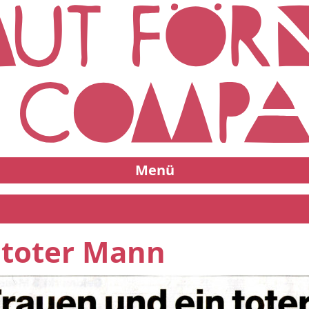
Menü
 toter Mann