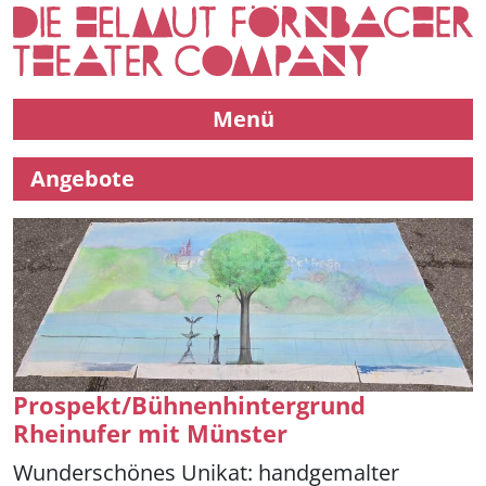
Menü
Angebote
Prospekt/Bühnenhintergrund
Rheinufer mit Münster
Wunderschönes Unikat: handgemalter