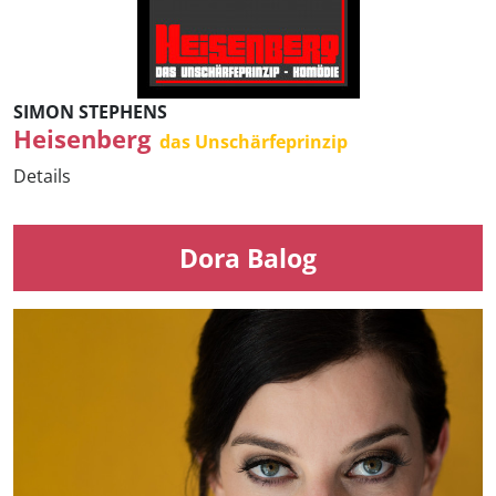
SIMON STEPHENS
Heisenberg
das Unschärfeprinzip
Details
Dora Balog