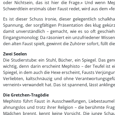
oder Nichtsein, das ist hier die Frage.» Und wenn M
Schwerdtlein erstmals über Faust redet, wird aus dem «f
Es ist dieser Schuss Ironie, dieser gelegentlich schal
Spannung, der sorgfältigen Präsentation des klug gekür
damit unverständlich – gemacht, wie es so oft geschieht
Eingangsmonolog: Da räsoniert ein unzufriedener Wissens
den alten Faust spielt, gewinnt die Zuhörer sofort, füllt 
Zwei Seelen
Die Studierstube: ein Stuhl, Bücher, ein Spiegel. Das gen
wichtig, denn darin erscheint Mephisto – der Teufel ist 
Spiegel, in dem auch die Hexe erscheint, Fausts Verjüngun
Verliebten, kaltschnäuzig und ohne Verantwortungsgefü
verneint» verwandelt hat. Das ist spannend, lässt anklinge
Die Gretchen-Tragödie
Mephisto führt Faust in Ausschweifungen, Liebestaumel
ahnungslos und trotz ihrer Religion – die berühmte Frage 
Mädchen brennt, kennt keine Vorsicht. Die junge Schaus