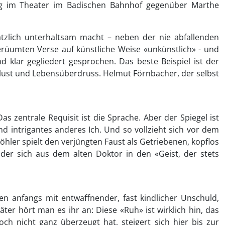
ung im Theater im Badischen Bahnhof gegenüber Marthe
sätzlich unterhaltsam macht – neben der nie abfallenden
erüumten Verse auf künstliche Weise «unkünstlich» - und
d klar gegliedert gesprochen. Das beste Beispiel ist der
slust und Lebensüberdruss. Helmut Förnbacher, der selbst
as zentrale Requisit ist die Sprache. Aber der Spiegel ist
nd intrigantes anderes Ich. Und so vollzieht sich vor dem
öhler spielt den verjüngten Faust als Getriebenen, kopflos
der sich aus dem alten Doktor in den «Geist, der stets
n anfangs mit entwaffnender, fast kindlicher Unschuld,
äter hört man es ihr an: Diese «Ruh» ist wirklich hin, das
ch nicht ganz überzeugt hat, steigert sich hier bis zur