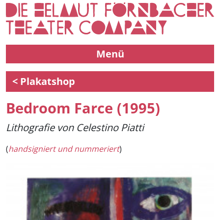
Menü
< Plakatshop
Bedroom Farce (1995)
Lithografie von Celestino Piatti
(
handsigniert
und nummeriert
)