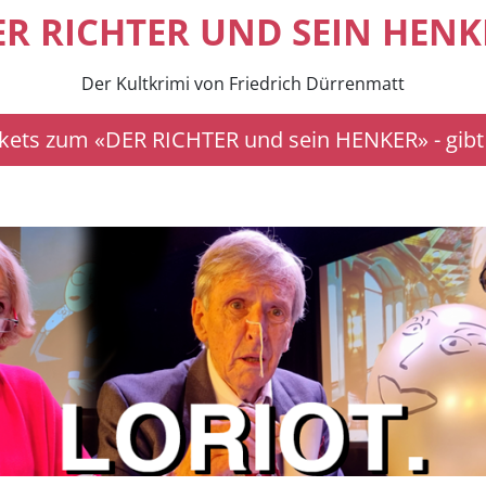
ER RICHTER UND SEIN HENK
Der Kultkrimi von Friedrich Dürrenmatt
ckets zum «DER RICHTER und sein HENKER» - gibt 