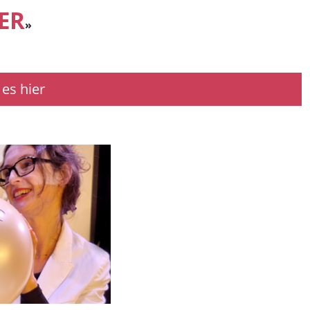
ER
»
es hier