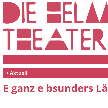
< Aktuell
E ganz e bsunders Läg