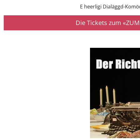
E heerligi Dialäggd-Komö
Die Tickets zum «ZUM