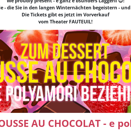
We proudly present - e ganz e bsunders Läggerli 😊!
- die Sie in den langen Winternächten begeistern - und 
Die Tickets gibt es jetzt im Vorverkauf
vom Theater FAUTEUIL!
USSE AU CHOCOLAT - e pol