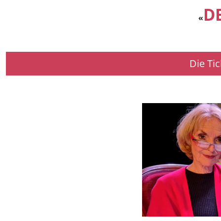
D
«
Die Ti